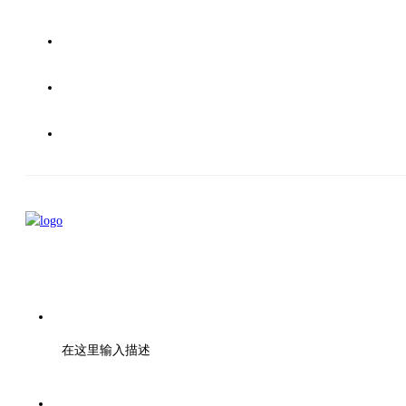
招生简章
校园快讯
联系我们
电话：010-000-0000
在这里输入描述
传真：028-01001010